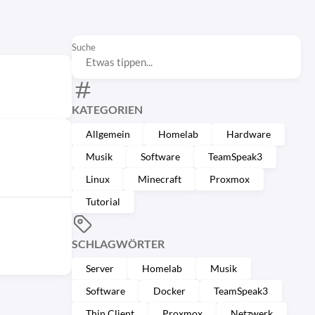
Suche
KATEGORIEN
Allgemein
Homelab
Hardware
Musik
Software
TeamSpeak3
Linux
Minecraft
Proxmox
Tutorial
SCHLAGWÖRTER
Server
Homelab
Musik
Software
Docker
TeamSpeak3
Thin Client
Proxmox
Netzwerk